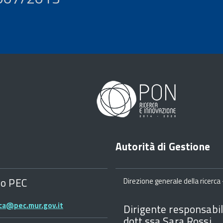
Autorità di Gestione
zo PEC
Direzione generale della ricerca -
rca@pec.mur.gov.it
Dirigente responsabil
dott.ssa Sara Rossi