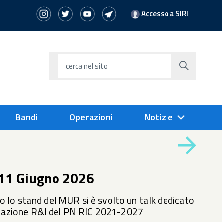
Accesso a SIRI
cerca nel sito
Bandi
Operazioni
Notizie
Vai
È
possibil
navigar
alla
le
slide
11 Giugno 2026
slide
utilizz
i
succe
so lo stand del MUR si è svolto un talk dedicato
tasti
freccia
ipazione R&I del PN RIC 2021-2027