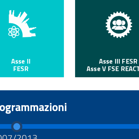
Asse II
Asse III FESR
FESR
Asse V FSE REAC
rogrammazioni
007/2013