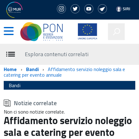
SIRI
Esplora contenuti correlati
Home
Bandi
Affidamento servizio noleggio sala e
catering per evento annuale
Bandi
torna
all'inizio
Notizie correlate
del
contenuto
Non ci sono notizie correlate.
Affidamento servizio noleggio
sala e catering per evento