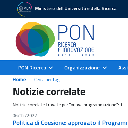
Ministero dell'Università e della Ricerca
PON Ricerca
Organizzazione
Assi
Home
Cerca per tag
Notizie correlate
Notizie correlate trovate per "nuova programmazione": 1
06/12/2022
Politica di Coesione: approvato il Program