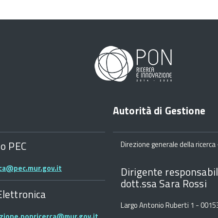
Autorità di Gestione
zo PEC
Direzione generale della ricerca -
rca@pec.mur.gov.it
Dirigente responsabil
dott.ssa Sara Rossi
Elettronica
Largo Antonio Ruberti 1 - 001
zione.ponricerca@mur.gov.it