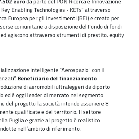
7.502 euro
da parte del PON Ricerca e Innovazione
- Key Enabling Technologies - KETs" attraverso
nca Europea per gli Investimenti (BEI) e creato per
risorse comunitarie a disposizione del Fondo di fondi
 ed agiscono attraverso strumenti di prestito, equity
cializzazione intelligente “Aerospazio” con il
anzati”.
Beneficiario del finanziamento
roduzione di aeromobili ultraleggeri da diporto
nio ed è oggi leader di mercato nel segmento
ne del progetto la società intende assumere 8
ente qualificate e del territorio. Il settore
la Puglia e grazie al progetto è realistico
 indotte nell’ambito di riferimento.