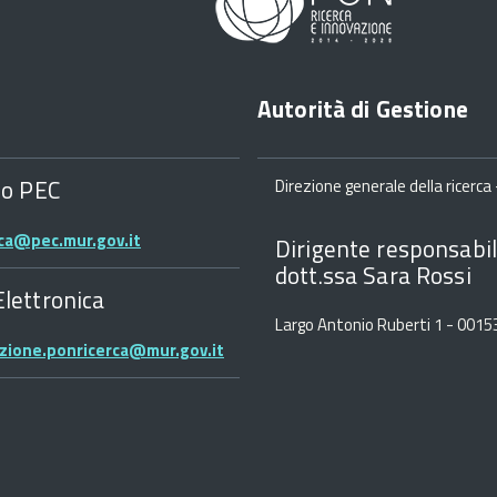
Autorità di Gestione
zo PEC
Direzione generale della ricerca -
rca@pec.mur.gov.it
Dirigente responsabil
dott.ssa Sara Rossi
Elettronica
Largo Antonio Ruberti 1 - 001
zione.ponricerca@mur.gov.it