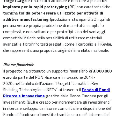
Target Argo
è finalizzato ad ideare e mettere a punto
un
impianto per la rapid prototyping
(RP) con caratteristiche
tecniche tali
da poter essere utilizzato per attività di
additive manufacturing
(produzione stampanti 3D), quindi
per una vera e propria produzione di manufatti semplici o
complessi, e non soltanto per prototipi. Uno dei vantaggi
competitivi risiede nella possibilità di utilizzare materiali
avanzati e fibrorinforzati pregiati, come il carbonio e il Kevlar,
che rappresenta una proposta originale in ambito nazionale.
Risorse finanziarie
Il progetto ha ottenuto un supporto finanziario di
3.000.000
euro
da parte del PON Ricerca e Innovazione 2014-
2020, nell’ambito dell’azione "Progetti tematici - Key
Enabling Technologies - KETs" attraverso il
Fondo di Fondi
Ricerca e Innovazione
gestito dalla Banca Europea per gli
Investimenti (BEI) e creato per incrementare gli investimenti
in ricerca e sviluppo. Le risorse comunitarie a disposizione del
Fondo di fondi sono investite tramite uno o più intermediari