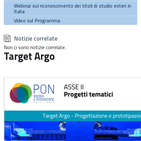
Webinar sul riconoscimento dei titoli di studio esteri in
Italia
Video sul Programma
torna
all'inizio
Notizie correlate
del
contenuto
Non ci sono notizie correlate.
Target Argo