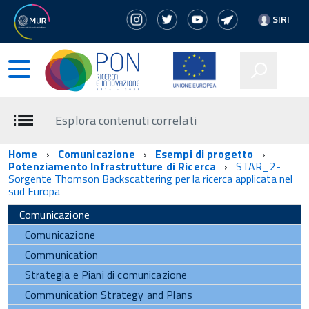
SIRI
Esplora contenuti correlati
Home
Comunicazione
Esempi di progetto
Potenziamento Infrastrutture di Ricerca
STAR_2-
Sorgente Thomson Backscattering per la ricerca applicata nel
sud Europa
Comunicazione
Comunicazione
Communication
Strategia e Piani di comunicazione
Communication Strategy and Plans