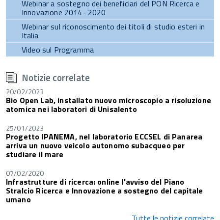
Webinar a sostegno dei beneficiari del PON Ricerca e
Innovazione 2014- 2020
Webinar sul riconoscimento dei titoli di studio esteri in
Italia
Video sul Programma
torna
all'inizio
Notizie correlate
del
contenuto
20/02/2023
Bio Open Lab, installato nuovo microscopio a risoluzione
atomica nei laboratori di Unisalento
25/01/2023
Progetto IPANEMA, nel laboratorio ECCSEL di Panarea
arriva un nuovo veicolo autonomo subacqueo per
studiare il mare
07/02/2020
Infrastrutture di ricerca: online l'avviso del Piano
Stralcio Ricerca e Innovazione a sostegno del capitale
umano
Tutte le notizie correlate