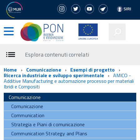
SIRI
Esplora contenuti correlati
Home
Comunicazione
Esempi di progetto
Ricerca industriale e sviluppo sperimentale
AMICO -
Additive Manufacturing e automazione processo per materiali
Ibridi e Compositi
Comunicazione
Comunicazione
Communication
Strategia e Piani di comunicazione
Communication Strategy and Plans