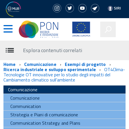
SIRI
Esplora contenuti correlati
Home
Comunicazione
Esempi di progetto
Ricerca industriale e sviluppo sperimentale
OT4Clima-
Tecnologie OT innovative per lo studio degli impatti del
Cambiamento climatico sull’ambiente
Comunicazione
Comunicazione
Communication
Strategia e Piani di comunicazione
Communication Strategy and Plans