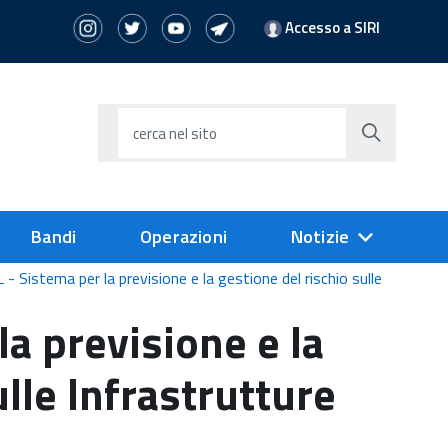
Accesso a SIRI
cerca nel sito
Bandi
Operazioni
Notizie
- Sistema per la previsione e la gestione del rischio sulle
a previsione e la
ulle Infrastrutture