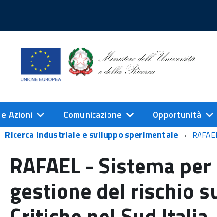
 e Azioni
Comunicazione
Opportunità
Ricerca industriale e sviluppo sperimentale
RAFAEL 
RAFAEL - Sistema per l
gestione del rischio s
Critiche nel Sud Italia