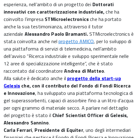
esperienza, nell’ambito di un progetto dei
Dottorati
innovativi con caratterizzazione industriale,
che ha
coinvolto l’impresa
STMicroelectronics
che ha portato
anche la sua testimonianza, attraverso il tutor
aziendale
Alessandro Paolo Bramanti.
STMicroelectronics è
stata coinvolta anche nel
progetto AMICO
, per lo sviluppo di
una piattaforma di servizi di telemedicina, nell’ambito
dell’avviso “Ricerca industriale e sviluppo sperimentale nelle
12 aree di specializzazione intelligente”, che è stato
raccontato dal coordinatore
Andrea di Matteo
.
Alla salute è dedicato anche il
progetto della start-up
Gelesis
che, con il contributo del Fondo di Fondi Ricerca
e Innovazione
, ha sviluppato una piattaforma tecnologica di
gel superassorbenti, capaci di assorbire fino a un litro d’acqua
per ogni grammo di materiale secco. A parlare nel dettaglio
del progetto è stato il
Chief Scientist Officer di Gelesis,
Alessandro Sannino
.
Carla Ferrari
,
Presidente di Equiter
, uno degli intermediari
finanziari che gestisce il Fondo di Fondi Ricerca e Innovazione