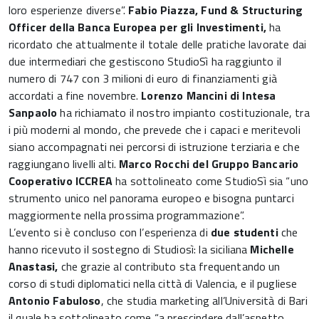
loro esperienze diverse”.
Fabio Piazza, Fund & Structuring
Officer della Banca Europea per gli Investimenti,
ha
ricordato che attualmente il totale delle pratiche lavorate dai
due intermediari che gestiscono StudioSì ha raggiunto il
numero di 747 con 3 milioni di euro di finanziamenti già
accordati a fine novembre.
Lorenzo Mancini di Intesa
Sanpaolo
ha richiamato il nostro impianto costituzionale, tra
i più moderni al mondo, che prevede che i capaci e meritevoli
siano accompagnati nei percorsi di istruzione terziaria e che
raggiungano livelli alti.
Marco Rocchi del Gruppo Bancario
Cooperativo ICCREA
ha sottolineato come StudioSì sia “uno
strumento unico nel panorama europeo e bisogna puntarci
maggiormente nella prossima programmazione”.
L’evento si è concluso con l’esperienza di
due studenti
che
hanno ricevuto il sostegno di Studiosì: la siciliana
Michelle
Anastasi,
che grazie al contributo sta frequentando un
corso di studi diplomatici nella città di Valencia, e il pugliese
Antonio Fabuloso
, che studia marketing all’Università di Bari
il quale ha sottolineato come “a prescindere dall’aspetto