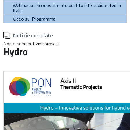
Webinar sul riconoscimento dei titoli di studio esteri in
Italia
Video sul Programma
torna
all'inizio
Notizie correlate
del
contenuto
Non ci sono notizie correlate.
Hydro