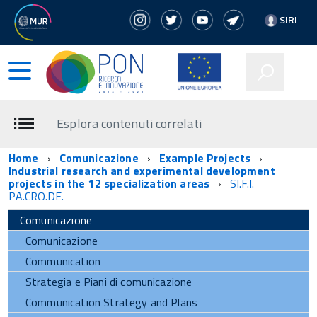
SIRI
Esplora contenuti correlati
Home
Comunicazione
Example Projects
Industrial research and experimental development
projects in the 12 specialization areas
SI.F.I.
PA.CRO.DE.
Comunicazione
Comunicazione
Communication
Strategia e Piani di comunicazione
Communication Strategy and Plans