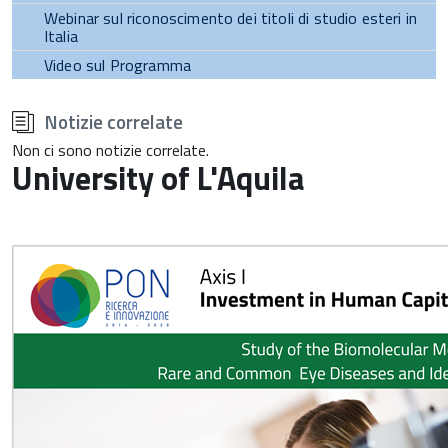
Webinar sul riconoscimento dei titoli di studio esteri in
Italia
Video sul Programma
torna
all'inizio
Notizie correlate
del
contenuto
Non ci sono notizie correlate.
University of L'Aquila