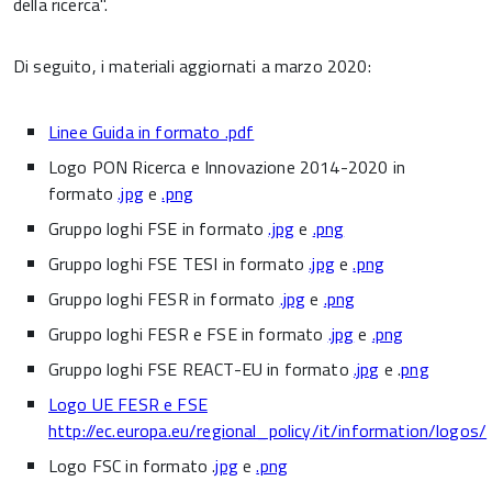
della ricerca".
Di seguito, i materiali aggiornati a marzo 2020:
Linee Guida in formato .pdf
Logo PON Ricerca e Innovazione 2014-2020 in
formato
.jpg
e
.png
Gruppo loghi FSE in formato
.jpg
e
.png
Gruppo loghi FSE TESI in formato
.jpg
e
.png
Gruppo loghi FESR in formato
.jpg
e
.png
Gruppo loghi FESR e FSE in formato
.jpg
e
.png
Gruppo loghi FSE REACT-EU in formato
.jpg
e .
png
Logo UE FESR e FSE
http://ec.europa.eu/regional_policy/it/information/logos/
Logo FSC in formato .
jpg
e
.png