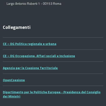
Largo Antonio Ruberti 1 - 00153 Roma
Collegamenti
CE – DG Politica regionale e urbana
CE – DG Occupazione, Affari sociali e Inclusione
Agenzia per la Coesione Territoriale
OpenCoesione
Dipartimento per le Politiche Europee - Presidenza del Consiglio
dei Ministri