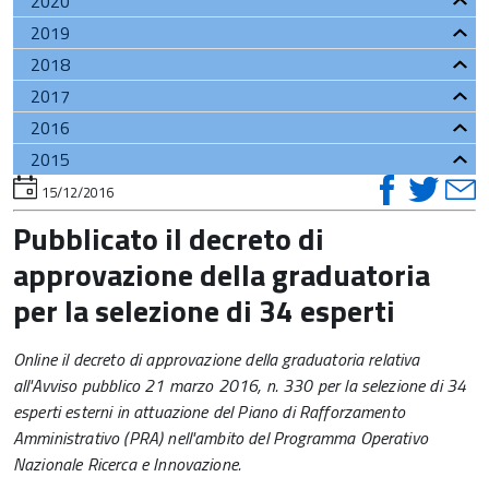
2020
2019
2018
2017
2016
2015
visual
vis
v
torna
15/12/2016
all'inizio
su
su
del
Pubblicato il decreto di
contenuto
faceb
twi
t
approvazione della graduatoria
per la selezione di 34 esperti
Online il decreto di approvazione della graduatoria relativa
all'Avviso pubblico 21 marzo 2016, n. 330 per la selezione di 34
esperti esterni in attuazione del Piano di Rafforzamento
Amministrativo (PRA) nell'ambito del Programma Operativo
Nazionale Ricerca e Innovazione.