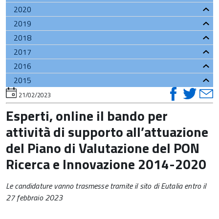
2020
2019
2018
2017
2016
2015
visual
vis
v
torna
21/02/2023
all'inizio
su
su
del
Esperti, online il bando per
contenuto
faceb
twi
t
attività di supporto all’attuazione
del Piano di Valutazione del PON
Ricerca e Innovazione 2014-2020
Le candidature vanno trasmesse tramite il sito di Eutalia entro il
27 febbraio 2023