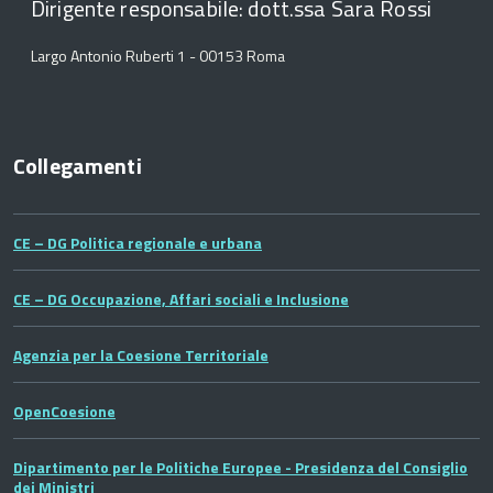
Dirigente responsabile: dott.ssa Sara Rossi
Largo Antonio Ruberti 1 - 00153 Roma
Collegamenti
CE – DG Politica regionale e urbana
CE – DG Occupazione, Affari sociali e Inclusione
Agenzia per la Coesione Territoriale
OpenCoesione
Dipartimento per le Politiche Europee - Presidenza del Consiglio
dei Ministri