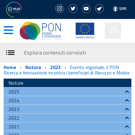
SIRI
Esplora contenuti correlati
Home
Notizie
2023
Evento regionale, il PON
Ricerca e Innovazione incontra i beneficiari di Abruzzo e Molise
Notizie
2025
2024
2023
2022
2021