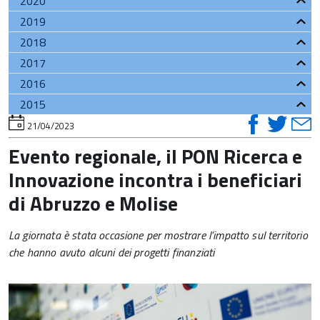
2020
2019
2018
2017
2016
2015
visual
vis
v
torna
21/04/2023
all'inizio
su
su
del
Evento regionale, il PON Ricerca e
contenuto
faceb
twi
t
Innovazione incontra i beneficiari
di Abruzzo e Molise
La giornata è stata occasione per mostrare l’impatto sul territorio
che hanno avuto alcuni dei progetti finanziati