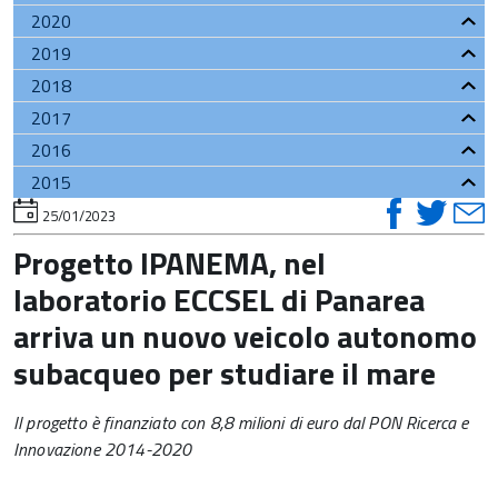
2020
2019
2018
2017
2016
2015
visual
vis
v
torna
25/01/2023
all'inizio
su
su
del
Progetto IPANEMA, nel
contenuto
faceb
twi
t
laboratorio ECCSEL di Panarea
arriva un nuovo veicolo autonomo
subacqueo per studiare il mare
Il progetto è finanziato con 8,8 milioni di euro dal PON Ricerca e
Innovazione 2014-2020