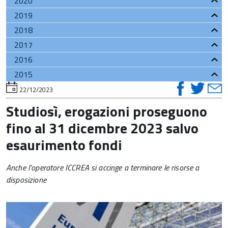
2020
2019
2018
2017
2016
2015
visual
vis
v
torna
22/12/2023
all'inizio
su
su
del
Studiosì, erogazioni proseguono
contenuto
faceb
twi
t
fino al 31 dicembre 2023 salvo
esaurimento fondi
Anche l’operatore ICCREA si accinge a terminare le risorse a
disposizione