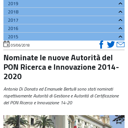
2019
2018
2017
2016
2015
visual
vis
v
torna
05/06/2018
all'inizio
su
su
del
Nominate le nuove Autorità del
contenuto
faceb
twi
t
PON Ricerca e Innovazione 2014-
2020
Antonio Di Donato ed Emanuele Bertulli sono stati nominati
rispettivamente Autorità di Gestione e Autorità di Certificazione
del PON Ricerca e Innovazione 14-20