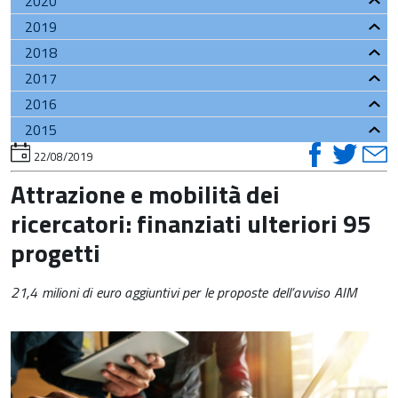
2020
2019
2018
2017
2016
2015
visual
vis
v
torna
22/08/2019
all'inizio
su
su
del
Attrazione e mobilità dei
contenuto
faceb
twi
t
ricercatori: finanziati ulteriori 95
progetti
21,4 milioni di euro aggiuntivi per le proposte dell’avviso AIM