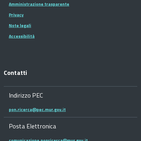
Amministrazione trasparente
Privacy
Note legali
Accessibilità
Contatti
Indirizzo PEC
pon.ricerca@pec.mur.gov.it
Posta Elettronica
comunicazione.ponricerca@mur.gov.it