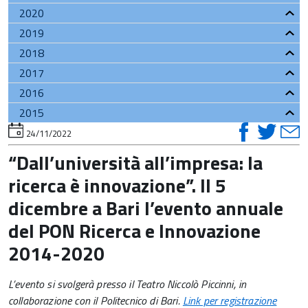
2020
2019
2018
2017
2016
2015
visual
vis
v
torna
24/11/2022
all'inizio
su
su
del
“Dall’università all’impresa: la
contenuto
faceb
twi
t
ricerca è innovazione”. Il 5
dicembre a Bari l’evento annuale
del PON Ricerca e Innovazione
2014-2020
L’evento si svolgerà presso il Teatro Niccolò Piccinni, in
collaborazione con il Politecnico di Bari.
Link per registrazione