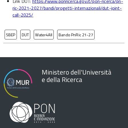
Link DUT:
https://www.ponricerca.gov.it/pon-ricerca/pn-
ric-2021-2027/bandi/progetti-internazionali/dut-joint-
call-2025/
SBEP
DUT
Water4All
Bando PnRic 21-27
Ministero dell'Università
e della Ricerca