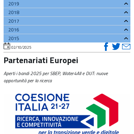
2019
2018
2017
2016
2015
visual
vis
v
torna
02/10/2025
all'inizio
su
su
del
Partenariati Europei
contenuto
faceb
twi
t
Aperti i bandi 2025 per SBEP, Water4All e DUT: nuove
opportunità per la ricerca