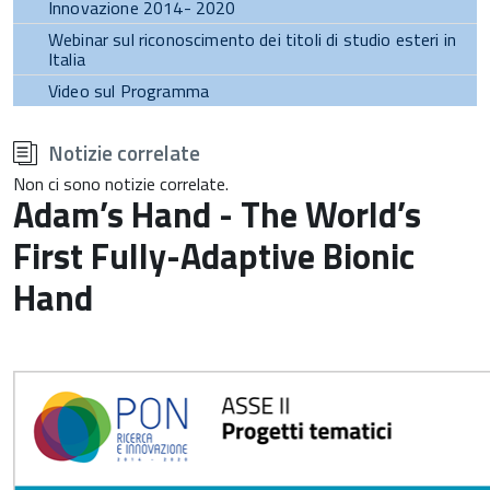
Innovazione 2014- 2020
Webinar sul riconoscimento dei titoli di studio esteri in
Italia
Video sul Programma
torna
all'inizio
Notizie correlate
del
contenuto
Non ci sono notizie correlate.
Adam’s Hand - The World’s
First Fully-Adaptive Bionic
Hand