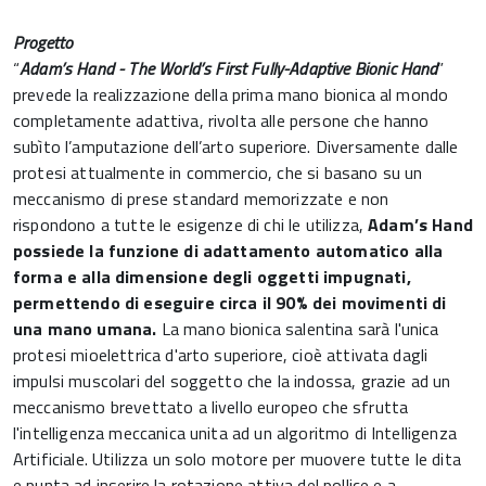
Progetto
“
Adam’s Hand -
The World’s First Fully-Adaptive Bionic Hand
”
prevede la realizzazione della prima mano bionica al mondo
completamente adattiva, rivolta alle persone che hanno
subìto l’amputazione dell’arto superiore. Diversamente dalle
protesi attualmente in commercio, che si basano su un
meccanismo di prese standard memorizzate e non
rispondono a tutte le esigenze di chi le utilizza,
Adam’s Hand
possiede la funzione di adattamento automatico alla
forma e alla dimensione degli oggetti impugnati,
permettendo di eseguire circa il 90% dei movimenti di
una mano umana.
La mano bionica salentina sarà l'unica
protesi mioelettrica d'arto superiore, cioè attivata dagli
impulsi muscolari del soggetto che la indossa, grazie ad un
meccanismo brevettato a livello europeo che sfrutta
l'intelligenza meccanica unita ad un algoritmo di Intelligenza
Artificiale. Utilizza un solo motore per muovere tutte le dita
e punta ad inserire la rotazione attiva del pollice e a