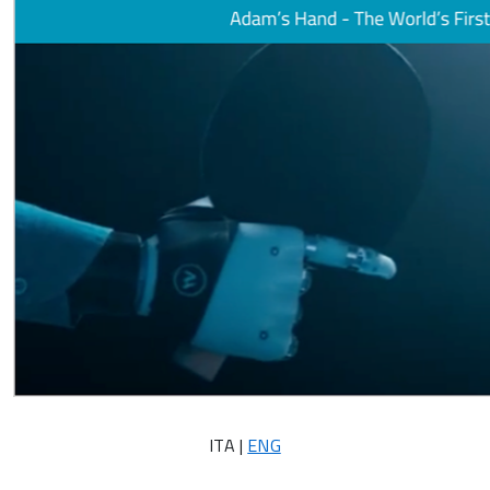
ITA |
ENG