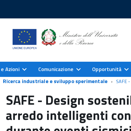
 e Azioni
Comunicazione
Opportunità
Ricerca industriale e sviluppo sperimentale
SAFE - 
SAFE - Design sostenib
arredo intelligenti co
durante eventi sismic