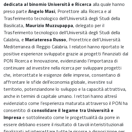
dedicata al binomio Università e Ricerca
alla quale hanno
preso parte
Angelo Masi
, Prorettore alla Ricerca e al
Trasferimento tecnologico dell’Università degli Studi della
Basilicata,
Maurizio Muzzupappa
, delegato per il
Trasferimento tecnologico dell’Università degli Studi della
Calabria, e
Mariateresa Russo
, Prorettrice dell’Università
Mediterranea di Reggio Calabria. I relatori hanno riportato le
positive esperienze sviluppate grazie ai progetti finanziati dal
PON Ricerca e Innovazione, evidenziando l’importanza di
continuare ad investire nella ricerca per sviluppare progetti
che, intercettate le esigenze delle imprese, consentano di
affrontare le sfide dell’economia globale, investire sul
territorio, potenziandone lo sviluppo e la capacità attrattiva,
anche in termini di capitale umano. I rettori hanno altresì
evidenziato come l’esperienza maturata attraverso il PON ha
consentito di
consolidare il legame tra Università e
Impresa
e sottolineato come le progettualità da porre in
essere debbano essere il risultato di tavoli interistituzionali
finalizzati ad intercettare tutte le risorse a disposizione per