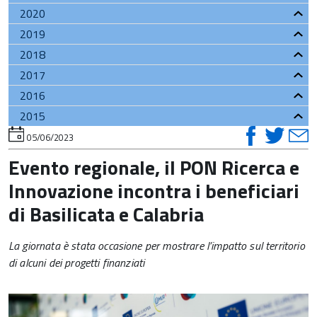
2020
2019
2018
2017
2016
2015
visual
vis
v
torna
05/06/2023
all'inizio
su
su
del
Evento regionale, il PON Ricerca e
contenuto
faceb
twi
t
Innovazione incontra i beneficiari
di Basilicata e Calabria
La giornata è stata occasione per mostrare l’impatto sul territorio
di alcuni dei progetti finanziati