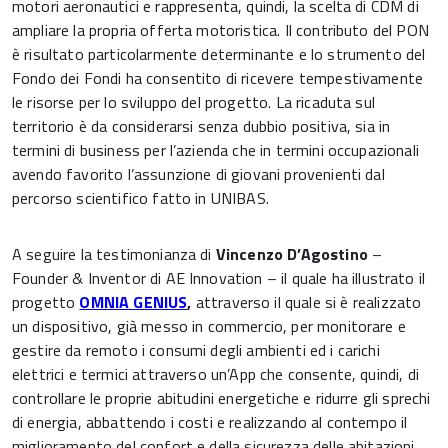
motori aeronautici e rappresenta, quindi, la scelta di CDM di
ampliare la propria offerta motoristica. Il contributo del PON
è risultato particolarmente determinante e lo strumento del
Fondo dei Fondi ha consentito di ricevere tempestivamente
le risorse per lo sviluppo del progetto. La ricaduta sul
territorio è da considerarsi senza dubbio positiva, sia in
termini di business per l’azienda che in termini occupazionali
avendo favorito l’assunzione di giovani provenienti dal
percorso scientifico fatto in UNIBAS.
A seguire la testimonianza di
Vincenzo D’Agostino
–
Founder & Inventor di
AE Innovation
– il quale ha illustrato il
progetto
OMNIA GENIUS
,
attraverso il quale si è realizzato
un dispositivo, già messo in commercio, per monitorare e
gestire da remoto i consumi degli ambienti ed i carichi
elettrici e termici attraverso un’App che consente, quindi, di
controllare le proprie abitudini energetiche e ridurre gli sprechi
di energia, abbattendo i costi e realizzando al contempo il
miglioramento del confort e della sicurezza delle abitazioni.